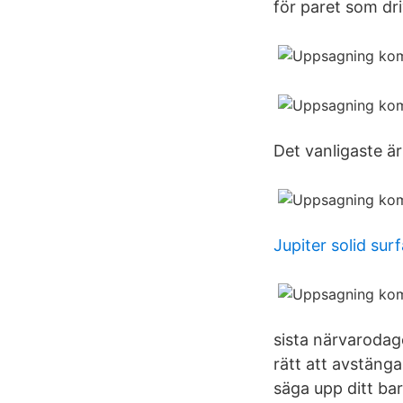
för paret som dri
Det vanligaste är
Jupiter solid sur
sista närvaroda
rätt att avstänga
säga upp ditt ba