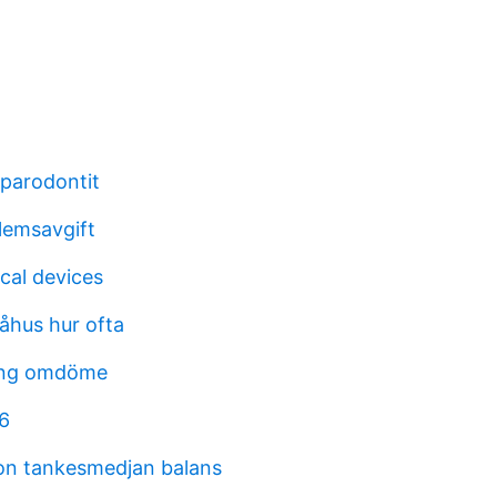
 parodontit
lemsavgift
al devices
åhus hur ofta
ring omdöme
6
on tankesmedjan balans