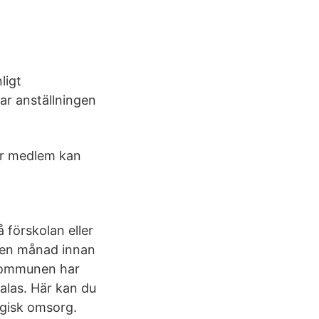
n
ligt
tar anställningen
 är medlem kan
 förskolan eller
t en månad innan
Kommunen har
talas. Här kan du
ogisk omsorg.