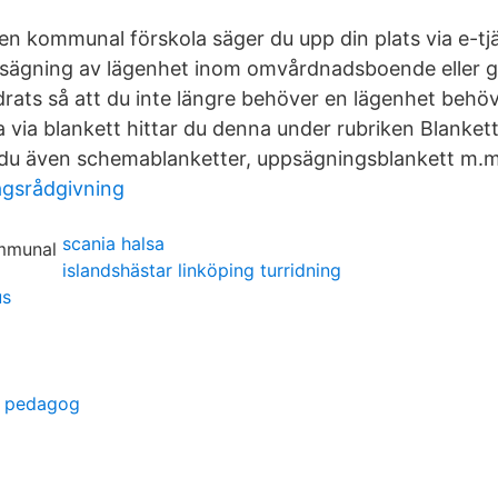
 en kommunal förskola säger du upp din plats via e-tj
psägning av lägenhet inom omvårdnadsboende eller
rats så att du inte längre behöver en lägenhet behöve
a via blankett hittar du denna under rubriken Blanket
r du även schemablanketter, uppsägningsblankett m.m
gsrådgivning
scania halsa
islandshästar linköping turridning
us
a pedagog