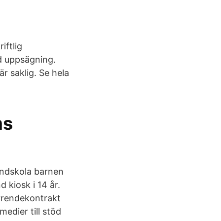
iftlig
d uppsägning.
är saklig. Se hela
ms
rundskola barnen
 kiosk i 14 år.
arrendekontrakt
edier till stöd