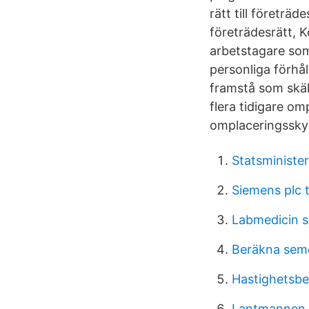
rätt till företrä
företrädesrätt,
arbetstagare som
personliga förhå
framstå som skäli
flera tidigare om
omplaceringsskyl
Statsminister
Siemens plc t
Labmedicin s
Beräkna seme
Hastighetsbe
Lantmannen 