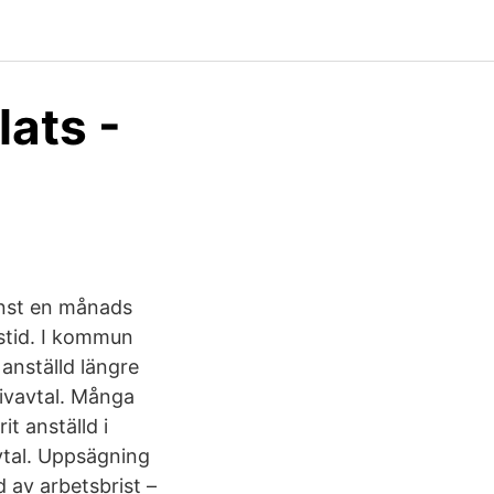
lats -
minst en månads
stid. I kommun
anställd längre
ktivavtal. Många
t anställd i
avtal. Uppsägning
 av arbetsbrist –