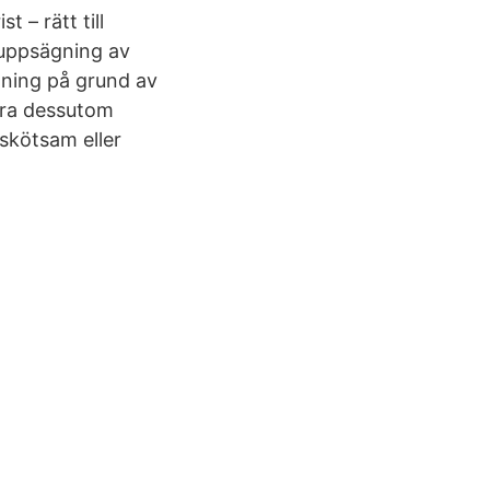
 – rätt till
 uppsägning av
gning på grund av
era dessutom
sskötsam eller