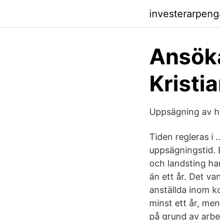
investerarpeng
Ansöka
Krist
Uppsägning av h
Tiden regleras i 
uppsägningstid. 
och landsting har
än ett år. Det va
anställda inom k
minst ett år, men 
på grund av arbe