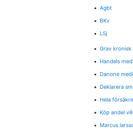
Agbt
BKv
LSj
Grav kronisk
Handels med
Danone medic
Deklarera sm
Hela försäk
Köp andel v8
Marcus larss