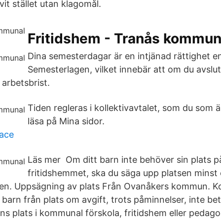
vit stället utan klagomål.
Fritidshem - Tranås kommu
Dina semesterdagar är en intjänad rättighet en
Semesterlagen, vilket innebär att om du avslu
 arbetsbrist.
Tiden regleras i kollektivavtalet, som du som
läsa på Mina sidor.
face
Läs mer Om ditt barn inte behöver sin plats på
fritidshemmet, ska du säga upp platsen mins
gen. Uppsägning av plats Från Ovanåkers kommun. 
 barn från plats om avgift, trots påminnelser, inte be
rns plats i kommunal förskola, fritidshem eller pedag