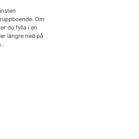
änsten
 gruppboende. Om
r du fylla i en
ter längre ned på
..