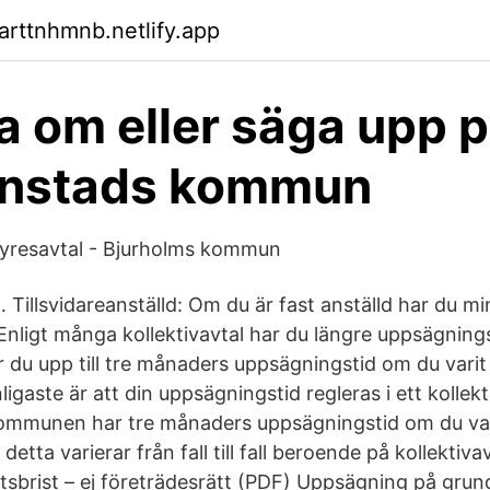
arttnhmnb.netlify.app
 om eller säga upp p
ianstads kommun
yresavtal - Bjurholms kommun
… Tillsvidareanställd: Om du är fast anställd har du 
Enligt många kollektivavtal har du längre uppsägning
 du upp till tre månaders uppsägningstid om du varit 
nligaste är att din uppsägningstid regleras i ett kolle
ommunen har tre månaders uppsägningstid om du vari
detta varierar från fall till fall beroende på kollektiv
tsbrist – ej företrädesrätt (PDF) Uppsägning på grund