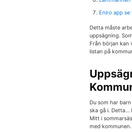
Eniro app se
Detta måste arbe
uppsägning. Som 
Från början kan v
listan på kommun
Uppsägn
Kommu
Du som har barn i
ska gå i. Detta… 
Mitt i sommarsäs
med kommunen. 78