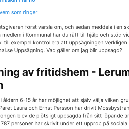
 vem som ringer
tsgivaren först varsla om, och sedan meddela i en skr
medlem i Kommunal har du rätt till hjälp och stöd vi
i till exempel kontrollera att uppsägningen verkligen 
al.se Uppsägning. Vad gäller om jag blir uppsagd?
ing av fritidshem - Leru
n
 åldern 6-15 år har möjlighet att själv välja vilken g
Paret Laura och Ernst Persson har drivit Mossbystrand
ongen blev de plötsligt uppsagda från sitt löpande 
7 personer har skrivit under ett upprop på sociala m