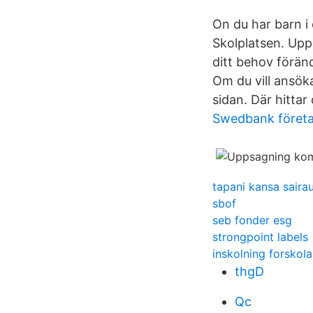
On du har barn i
Skolplatsen. Up
ditt behov föränd
Om du vill ansök
sidan. Där hitta
Swedbank företa
tapani kansa saira
sbof
seb fonder esg
strongpoint labels
inskolning forskol
thgD
Qc