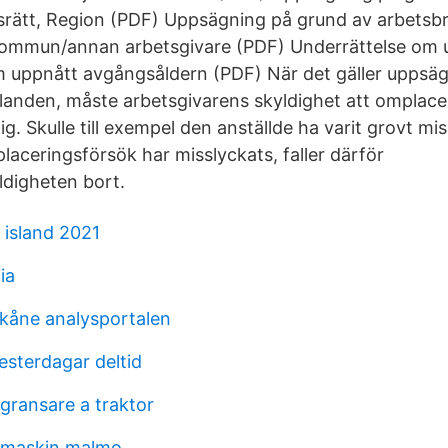
desrätt, Region (PDF) Uppsägning på grund av arbetsbrist
 Kommun/annan arbetsgivare (PDF) Underrättelse om
 uppnått avgångsåldern (PDF) När det gäller uppsä
llanden, måste arbetsgivarens skyldighet att omplac
g. Skulle till exempel den anställde ha varit grovt mi
placeringsförsök har misslyckats, faller därför
digheten bort.
 island 2021
ia
kåne analysportalen
sterdagar deltid
gransare a traktor
maskin malmo