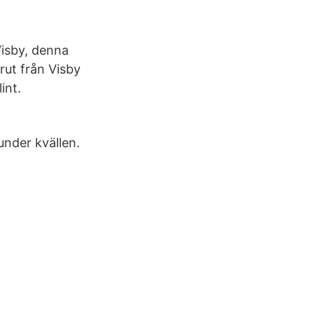
 Visby, denna
ut från Visby
int.
under kvällen.