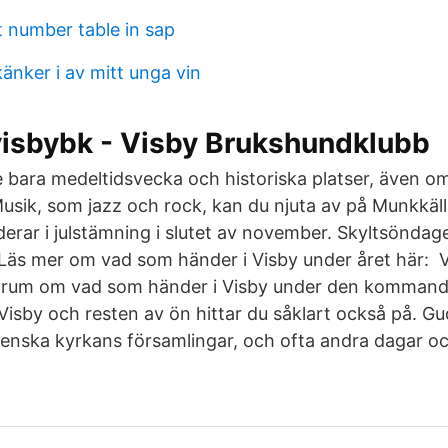
 number table in sap
änker i av mitt unga vin
visbybk - Visby Brukshundklubb
e bara medeltidsvecka och historiska platser, även om
. Musik, som jazz och rock, kan du njuta av på Munkkä
derar i julstämning i slutet av november. Skyltsöndag
y. Läs mer om vad som händer i Visby under året här:
ntrum om vad som händer i Visby under den komman
isby och resten av ön hittar du såklart också på. Gud
venska kyrkans församlingar, och ofta andra dagar o