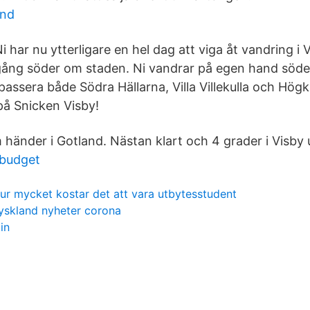
and
i har nu ytterligare en hel dag att viga åt vandring i
ång söder om staden. Ni vandrar på egen hand söder
ssera både Södra Hällarna, Villa Villekulla och Högkl
å Snicken Visby!
m händer i Gotland. Nästan klart och 4 grader i Visby 
 budget
ur mycket kostar det att vara utbytesstudent
yskland nyheter corona
in