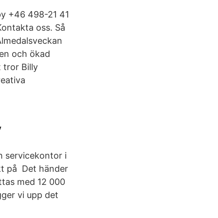
sby +46 498-21 41
ontakta oss. Så
 Almedalsveckan
ken och ökad
tror Billy
eativa
y
 servicekontor i
kt på Det händer
ättas med 12 000
ger vi upp det