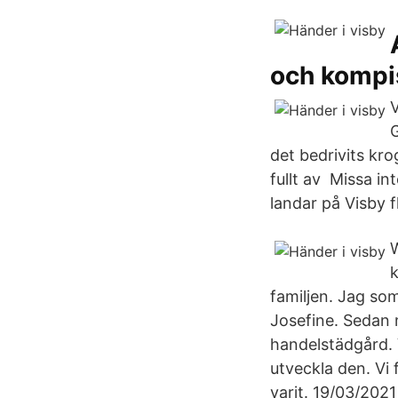
och komp
V
G
det bedrivits kr
fullt av Missa int
landar på Visby f
W
k
familjen. Jag so
Josefine. Sedan 
handelstädgård.
utveckla den. Vi
varit. 19/03/2021 