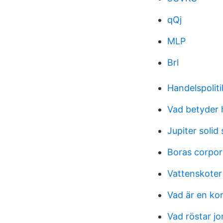
qQj
MLP
Brl
Handelspoliti
Vad betyder 
Jupiter solid
Boras corpor
Vattenskoter
Vad är en ko
Vad röstar jo