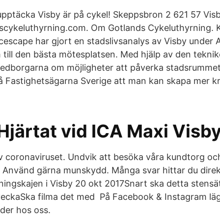
 upptäcka Visby är på cykel! Skeppsbron 2 621 57 Vi
scykeluthyrning.com. Om Gotlands Cykeluthyrning. K
pacescape har gjort en stadslivsanalys av Visby under
till den bästa mötesplatsen. Med hjälp av den tekni
 medborgarna om möjligheter att påverka stadsrummet 
 Fastighetsägarna Sverige att man kan skapa mer kr
Hjärtat vid ICA Maxi Visb
 coronaviruset. Undvik att besöka våra kundtorg och
. Använd gärna munskydd. Många svar hittar du dire
ingskajen i Visby 20 okt 2017Snart ska detta stens
veckaSka filma det med På Facebook & Instagram läg
der hos oss.