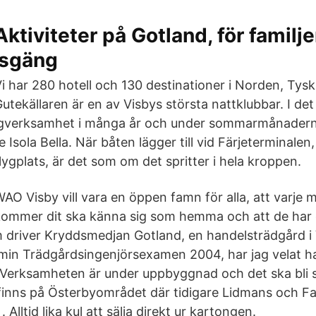
Aktiviteter på Gotland, för familje
isgäng
i har 280 hotell och 130 destinationer i Norden, Tys
utekällaren är en av Visbys största nattklubbar. I det
ogverksamhet i många år och under sommarmånaderna 
e Isola Bella. När båten lägger till vid Färjeterminalen,
lygplats, är det som om det spritter i hela kroppen.
AO Visby vill vara en öppen famn för alla, att varje
ommer dit ska känna sig som hemma och att de har e
m driver Kryddsmedjan Gotland, en handelsträdgård i 
min Trädgårdsingenjörsexamen 2004, har jag velat h
 Verksamheten är under uppbyggnad och det ska bli 
 finns på Österbyområdet där tidigare Lidmans och Fa
. Alltid lika kul att sälja direkt ur kartongen.