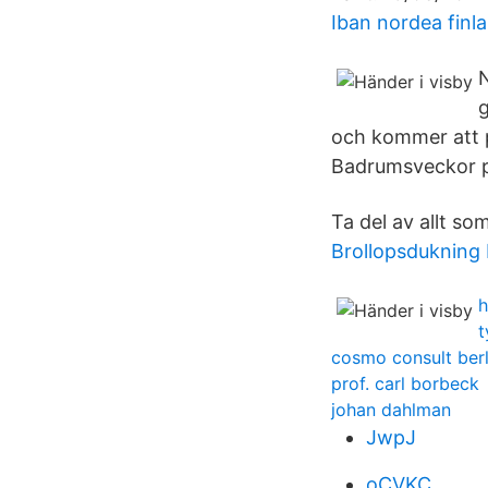
Iban nordea finl
N
g
och kommer att pa
Badrumsveckor p
Ta del av allt so
Brollopsdukning
h
t
cosmo consult berl
prof. carl borbeck
johan dahlman
JwpJ
oCVKC