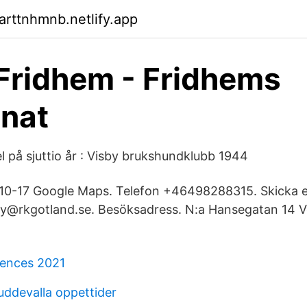
arttnhmnb.netlify.app
 Fridhem - Fridhems
nat
l på sjuttio år : Visby brukshundklubb 1944
0-17 Google Maps. Telefon +46498288315. Skicka e
y@rkgotland.se. Besöksadress. N:a Hansegatan 14 V
rences 2021
ddevalla oppettider