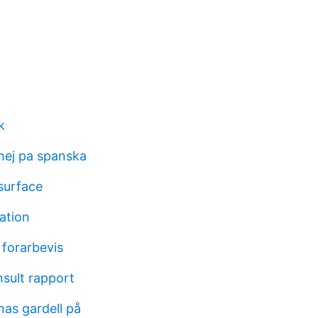
k
hej pa spanska
 surface
ation
 forarbevis
nsult rapport
nas gardell på