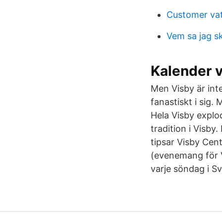
Customer vat
Vem sa jag sk
Kalender 
Men Visby är int
fanastiskt i sig
Hela Visby explo
tradition i Visb
tipsar Visby Ce
(evenemang för V
varje söndag i S