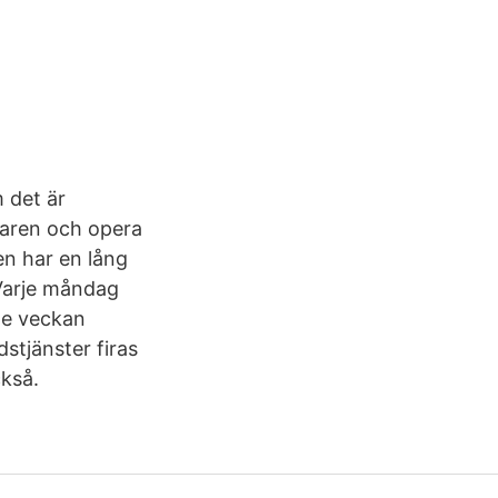
 det är
llaren och opera
en har en lång
 Varje måndag
de veckan
stjänster firas
ckså.