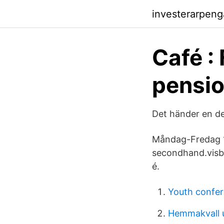
investerarpeng
Café :
pensio
Det händer en de
Måndag-Fredag 1
secondhand.visb
é.
Youth confe
Hemmakvall u